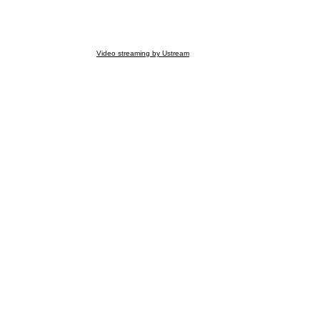
Video streaming by Ustream